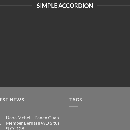
SIMPLE ACCORDION
TEST NEWS
TAGS
Dana Mebel – Panen Cuan
Member Berhasil WD Situs
SLOT138