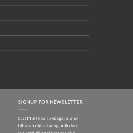
SIGNUP FOR NEWSLETTER
SLOT138 hadir sebagai brand
hiburan digital yang unik dan
inovatif, dikenal luas melalui