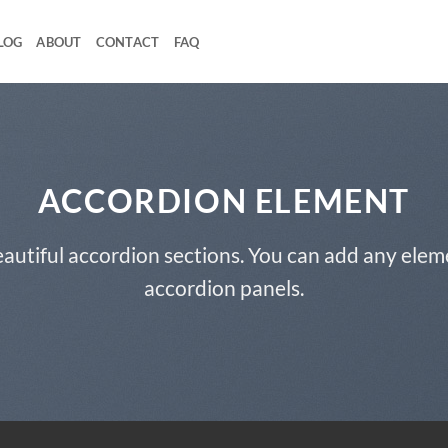
LOG
ABOUT
CONTACT
FAQ
ACCORDION ELEMENT
autiful accordion sections. You can add any elem
accordion panels.