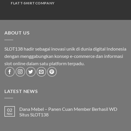
FLAT T-SHIRT COMPANY
ABOUT US
SLOT138 hadir sebagai inovasi unik di dunia digital Indonesia
dengan menggabungkan konsep e-commerce dan informasi
slot online dalam satu platform terpadu.
LATEST NEWS
Dana Mebel – Panen Cuan Member Berhasil WD
02
Nov
Situs SLOT138
Tak
ada
komentar