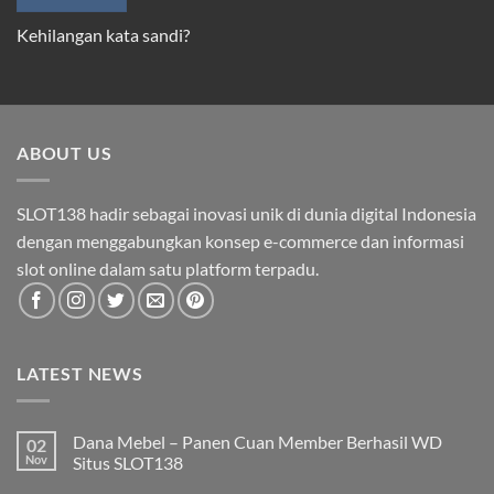
Kehilangan kata sandi?
ABOUT US
SLOT138 hadir sebagai inovasi unik di dunia digital Indonesia
dengan menggabungkan konsep e-commerce dan informasi
slot online dalam satu platform terpadu.
LATEST NEWS
Dana Mebel – Panen Cuan Member Berhasil WD
02
Nov
Situs SLOT138
Tak