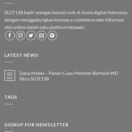
SLOT138 hadir sebagai inovasi unik di dunia digital Indonesia
dengan menggabungkan konsep e-commerce dan informasi
slot online dalam satu platform terpadu.
LATEST NEWS
Dana Mebel – Panen Cuan Member Berhasil WD
02
Nov
Situs SLOT138
Tak
ada
komentar
TAGS
pada
Dana
Mebel
–
Panen
Cuan
Member
Berhasil
SIGNUP FOR NEWSLETTER
WD
Situs