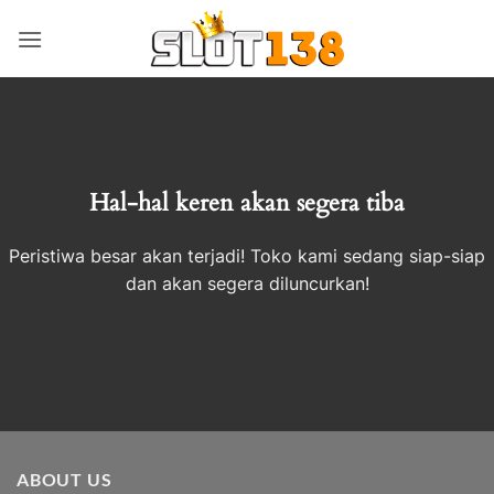
Skip
to
content
Hal-hal keren akan segera tiba
Peristiwa besar akan terjadi! Toko kami sedang siap-siap
dan akan segera diluncurkan!
ABOUT US