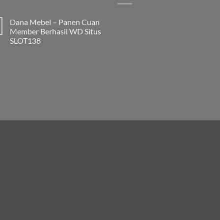
Dana Mebel – Panen Cuan
Member Berhasil WD Situs
SLOT138
Tak
ada
komentar
pada
Dana
Mebel
–
Panen
Cuan
Member
Berhasil
WD
Situs
SLOT138