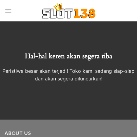
Skip
to
content
Hal-hal keren akan segera tiba
Peristiwa besar akan terjadi! Toko kami sedang siap-siap
dan akan segera diluncurkan!
ABOUT US