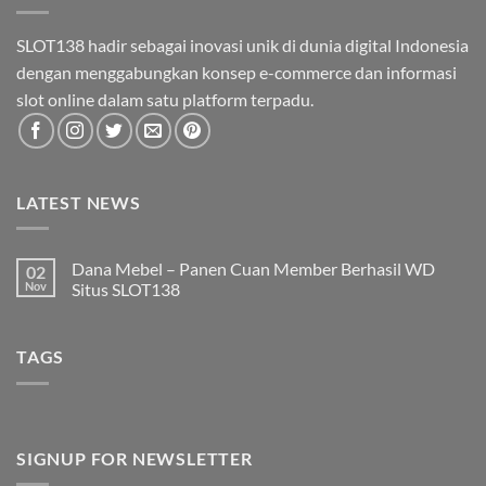
SLOT138 hadir sebagai inovasi unik di dunia digital Indonesia
dengan menggabungkan konsep e-commerce dan informasi
slot online dalam satu platform terpadu.
LATEST NEWS
Dana Mebel – Panen Cuan Member Berhasil WD
02
Nov
Situs SLOT138
Tak
ada
komentar
TAGS
pada
Dana
Mebel
–
Panen
Cuan
Member
Berhasil
SIGNUP FOR NEWSLETTER
WD
Situs