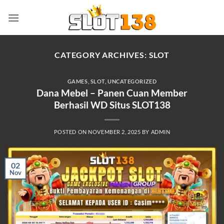
Skip
to
content
CATEGORY ARCHIVES:
SLOT
GAMES
,
SLOT
,
UNCATEGORIZED
Dana Mebel – Panen Cuan Member
Berhasil WD Situs SLOT138
POSTED ON
NOVEMBER 2, 2025
BY
ADMIN
02
Nov