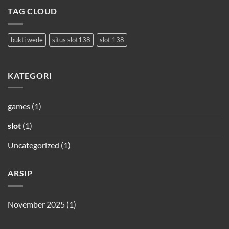
Panen
TAG CLOUD
Cuan
Member
Berhasil
WD
Situs
bukti wede
situs slot138
slot 138
SLOT138
KATEGORI
games
(1)
slot
(1)
Uncategorized
(1)
ARSIP
November 2025
(1)