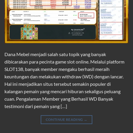
Dana Mebel menjadi salah satu topik yang banyak
dibicarakan para pecinta game slot online. Melalui platform
SLOT138, banyak member mengaku berhasil meraih
keuntungan dan melakukan withdraw (WD) dengan lancar.
Hal ini menjadikan situs tersebut semakin populer di
kalangan pemain yang mencari hiburan sekaligus peluang
cuan. Pengalaman Member yang Berhasil WD Banyak
testimoni dari pemain yang […]
CONTINUE READING
→