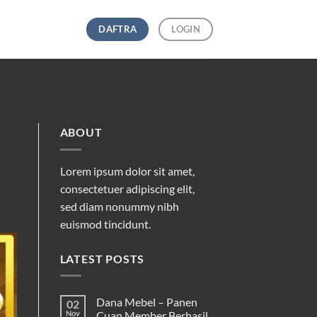
DAFTRA
LOGIN
ABOUT
Lorem ipsum dolor sit amet,
consectetuer adipiscing elit,
sed diam nonummy nibh
euismod tincidunt.
LATEST POSTS
Dana Mebel – Panen
02
Nov
Cuan Member Berhasil